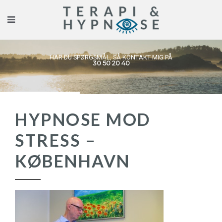
HAR DU SPØRGSMÅL, SÅ KONTAKT MIG PÅ
30 50 20 40
HYPNOSE MOD
STRESS –
KØBENHAVN