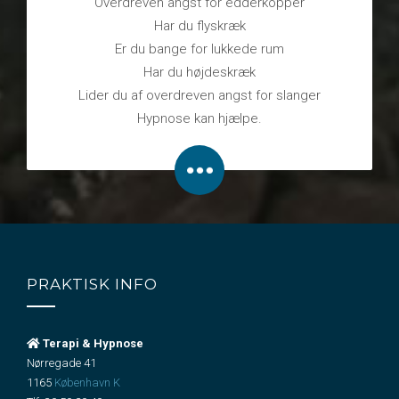
Overdreven angst for edderkopper
Har du flyskræk
Er du bange for lukkede rum
Har du højdeskræk
Lider du af overdreven angst for slanger
Hypnose kan hjælpe.
PRAKTISK INFO
Terapi & Hypnose
Nørregade 41
1165
København K